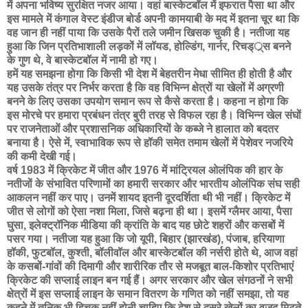
में अपना भविष्य सुरक्षित नजर आया। वहां बास्केटबॉल में इफरात पैसा था और
इस मामले में कंगाल वेस्ट इंडीज बोर्ड अपनी कामयाबी के मद में इतना चूर था कि
वह जान ही नहीं पाया कि उसके पैरों तले जमीन खिसक चुकी है। नतीजा यह
हुआ कि जिन प्रतिभाशाली लड़कों में लॉयड, होल्डिंग, गार्नर, रिचड््र्स बनने
के गुण थे, वे बास्केटबॉल में नामी हो गए।
हमें यह समझना होगा कि किसी भी देश में बेहतरीन मेधा सीमित ही होती है और
यह उसके तंत्र पर निर्भर करता है कि वह विभिन्न क्षेत्रों या खेलों में अग्रणी
बनने के लिए उसका उपयोग समान रूप से कैसे करता है। कहना न होगा कि
इस मोरचे पर हमारा प्रबंधन तंत्र बुरी तरह से विफल रहा है। विभिन्न खेल संघों
पर राजनेताओं और प्रशासनिक अधिकारियों के कब्जे ने हालात को बदतर
बनाया है। ऐसे में, स्वाभाविक रूप से हॉकी समेत तमाम खेलों में पेशेवर नजरिये
की कमी देखी गई।
वर्ष 1983 में क्रिकेट में जीत और 1976 में मांट्रियल ओलंपिक की हार के
नतीजों के संभावित परिणामों का हमारी सरकार और भारतीय ओलंपिक संघ सही
आकलन नहीं कर पाए। उनमें शायद इतनी दूरदर्शिता थी भी नहीं। क्रिकेट में
जीत से लोगों को ऐसा नशा मिला, जिसे बढ़ना ही था। इसमें ग्लैमर आया, पैसा
घुसा, इलेक्ट्रॉनिक मीडिया की क्रांति के बाद यह छोटे शहरों और कसबों में
पसर गया। नतीजा यह हुआ कि जो यूपी, बिहार (झारखंड), पंजाब, हरियाणा
हॉकी, फुटबॉल, कुश्ती, बॉलीवॉल और बास्केटबॉल की नर्सरी होते थे, आज वहां
के कसबों-गांवों की दिमागी और शारीरिक तौर से मजबूत बाल-किशोर प्रतिभाएं
क्रिकेट की सप्लाई लाइन बन गई हैं। अगर सरकार और खेल संगठनों ने सभी
क्षेत्रों में इस सप्लाई लाइन के समान वितरण के गणित को नहीं समझा, तो यह
कहने में तनिक भी हिचक नहीं होनी चाहिए कि देश से दूसरे खेलों का वजूद मिटते