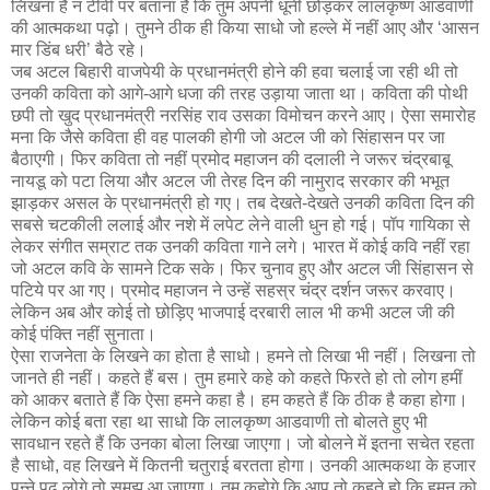
लिखना है न टीवी पर बताना है कि तुम अपनी धूनी छोड़कर लालकृष्ण आडवाणी
की आत्मकथा पढ़ो। तुमने ठीक ही किया साधो जो हल्ले में नहीं आए और ‘आसन
मार डिंब धरी’ बैठे रहे।
जब अटल बिहारी वाजपेयी के प्रधानमंत्री होने की हवा चलाई जा रही थी तो
उनकी कविता को आगे-आगे धजा की तरह उड़ाया जाता था। कविता की पोथी
छपी तो खुद प्रधानमंत्री नरसिंह राव उसका विमोचन करने आए। ऐसा समारोह
मना कि जैसे कविता ही वह पालकी होगी जो अटल जी को सिंहासन पर जा
बैठाएगी। फिर कविता तो नहीं प्रमोद महाजन की दलाली ने जरूर चंद्रबाबू
नायडू को पटा लिया और अटल जी तेरह दिन की नामुराद सरकार की भभूत
झाड़कर असल के प्रधानमंत्री हो गए। तब देखते-देखते उनकी कविता दिन की
सबसे चटकीली ललाई और नशे में लपेट लेने वाली धुन हो गई। पॉप गायिका से
लेकर संगीत सम्राट तक उनकी कविता गाने लगे। भारत में कोई कवि नहीं रहा
जो अटल कवि के सामने टिक सके। फिर चुनाव हुए और अटल जी सिंहासन से
पटिये पर आ गए। प्रमोद महाजन ने उन्हें सहस्र चंद्र दर्शन जरूर करवाए।
लेकिन अब और कोई तो छोड़िए भाजपाई दरबारी लाल भी कभी अटल जी की
कोई पंक्ति नहीं सुनाता।
ऐसा राजनेता के लिखने का होता है साधो। हमने तो लिखा भी नहीं। लिखना तो
जानते ही नहीं। कहते हैं बस। तुम हमारे कहे को कहते फिरते हो तो लोग हमीं
को आकर बताते हैं कि ऐसा हमने कहा है। हम कहते हैं कि ठीक है कहा होगा।
लेकिन कोई बता रहा था साधो कि लालकृष्ण आडवाणी तो बोलते हुए भी
सावधान रहते हैं कि उनका बोला लिखा जाएगा। जो बोलने में इतना सचेत रहता
है साधो, वह लिखने में कितनी चतुराई बरतता होगा। उनकी आत्मकथा के हजार
पन्ने पढ़ लोगे तो समझ आ जाएगा। तुम कहोगे कि आप तो कहते हो कि हमन को