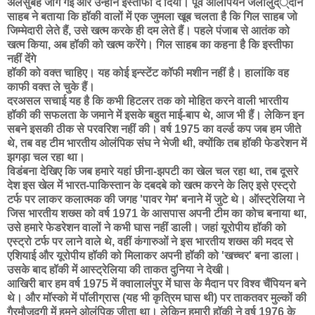
अलसुबह जाग गई और उन्होंने इस्तीफा दे दिया। पूर्व ओलंपियन जलालुद््दीन
साहब ने बताया कि हॉकी वालों में एक जुमला खूब चलता है कि गिल साहब जो
जिम्मेदारी लेते हैं, उसे खत्म करके ही दम लेते हैं। पहले पंजाब से आतंक को
खत्म किया, अब हॉकी को खत्म करेंगे। गिल साहब का कहना है कि इस्तीफा
नहीं देंगे
हॉकी को वक्त चाहिए। यह कोई इन्स्टेंट कॉफी मशीन नहीं है। हालांकि वह
काफी वक्त ले चुके हैं।
दरअसल सचाई यह है कि कभी हिटलर तक को मोहित करने वाली भारतीय
हॉकी की सफलता के जमाने में इसके बहुत माई-बाप थे, आज भी हैं। लेकिन इन
सबने इसकी ठीक से परवरिश नहीं की। वर्ष 1975 का वर्ल्ड कप जब हम जीते
थे, तब वह टीम भारतीय ओलंपिक संघ ने भेजी थी, क्योंकि तब हॉकी फेडरेशन में
झगड़ा चल रहा था।
विडंबना देखिए कि जब हमारे यहां छीना-झपटी का खेल चल रहा था, तब दूसरे
देश इस खेल में भारत-पाकिस्तान के दबदबे को खत्म करने के लिए इसे एस्ट्रो
टर्फ पर लाकर कलात्मक की जगह 'पावर गेम' बनाने में जुटे थे। ऑस्ट्रेलिया ने
जिस भारतीय शख्स को वर्ष 1971 के आसपास अपनी टीम का कोच बनाया था,
उसे हमारे फेडरेशन वालों ने कभी घास नहीं डाली। जहां यूरोपीय हॉकी को
एस्ट्रो टर्फ पर लाने वाले थे, वहीं कंगारुओं ने इस भारतीय शख्स की मदद से
एशियाई और यूरोपीय हॉकी को मिलाकर अपनी हॉकी को 'खच्चर' बना डाला।
उसके बाद हॉकी में आस्ट्रेलिया की ताकत दुनिया ने देखी।
आखिरी बार हम वर्ष 1975 में क्वालालंपुर में घास के मैदान पर विश्व चैंपियन बने
थे। और मॉस्को में पॉलीग्रास (यह भी कृत्रिम घास थी) पर ताकतवर मुल्कों की
गैरमौजूदगी में हमने ओलंपिक जीता था। लेकिन हमारी हॉकी ने वर्ष 1976 के