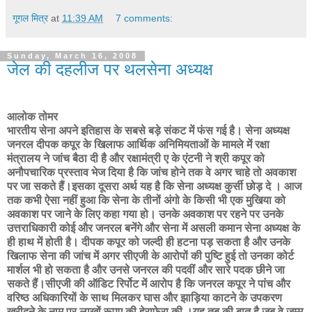
गूगल मित्र
at
11:39 AM
7 comments:
Sunday, March 16, 2008
जेल की दहलीज पर थलसेना अध्यक्ष
आलोक तोमर
भारतीय सेना अपने इतिहास के सबसे बड़े संकट में फंस गई है। सेना अध्यक्ष
जनरल दीपक कपूर के खिलाफ आर्थिक अनिमियताओं के मामले में रक्षा
मंत्रालय ने जांच बैठा दी है और रक्षामंत्री ए के एंटनी ने श्री कपूर को
अनौपचारिक प्रस्ताव भेज दिया है कि जांच होने तक वे अगर चाहे तो अवकाश
पर जा सकते हैं।इसका दूसरा अर्थ यह है कि सेना अध्यक्ष कुर्सी छोड़ दे । आज
तक कभी ऐसा नहीं हुआ कि सेना के तीनों अंगो के किसी भी एक मुखिया को
अवकाश पर जाने के लिए कहा गया हो। उनके अवकाश पर रहने पर उनके
उत्तराधिकारी कोई और जनरल बनेंगे और सेना में असली कमान सेना अध्यक्ष के
ही हाथ में होती है। दीपक कपूर को जल्दी ही हटना पड़ सकता है और उनके
खिलाफ सेना की जांच में अगर सीएजी के आरोपों की पुष्टि हुई तो उनका कोर्ट
मार्शल भी हो सकता है और उनसे जनरल की पदवीं और सारे पदक छीने जा
सकते हैं।सीएजी की ऑडिट रिर्पोट में आरोप है कि जनरल कपूर ने पांच और
वरिष्ठ अधिकारियों के साथ मिलकर घास और झाड़िया काटने के उपकरण
खरीदने के नाम पर लाखों रूपए की हेराफेरा की ।यह तब की बात है जब वे जम्मू