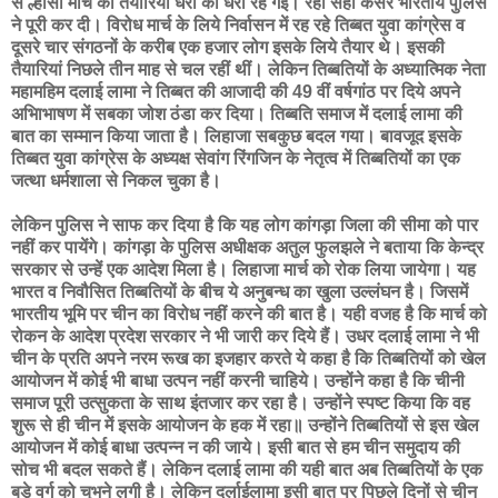
से ल्हासा मार्च की तैयारियां धरी की धरी रह गईं। रही सही कसर भारतीय पुलिस
ने पूरी कर दी। विरोध मार्च के लिये निर्वासन में रह रहे तिब्बत युवा कांग्रेस व
दूसरे चार संगठनों के करीब एक हजार लोग इसके लिये तैयार थे। इसकी
तैयारियां निछले तीन माह से चल रहीं थीं। लेकिन तिब्बतियों के अध्यात्मिक नेता
महामहिम दलाई लामा ने तिब्बत की आजादी की 49 वीं वर्षगांठ पर दिये अपने
अभिाभाषण में सबका जोश ठंडा कर दिया। तिब्बति समाज में दलाई लामा की
बात का सम्मान किया जाता है। लिहाजा सबकुछ बदल गया। बावजूद इसके
तिब्बत युवा कांग्रेस के अध्यक्ष सेवांग रिंगजिन के नेतृत्व में तिब्बतियों का एक
जत्था धर्मशाला से निकल चुका है।
लेकिन पुलिस ने साफ कर दिया है कि यह लोग कांगड़ा जिला की सीमा को पार
नहीं कर पायेंगे। कांगड़ा के पुलिस अधीक्षक अतुल फुलझले ने बताया कि केन्द्र
सरकार से उन्हें एक आदेश मिला है। लिहाजा मार्च को रोक लिया जायेगा। यह
भारत व निवौसित तिब्बतियों के बीच ये अनुबन्ध का खुला उल्लंघन है। जिसमें
भारतीय भूमि पर चीन का विरोध नहीं करने की बात है। यही वजह है कि मार्च को
रोकन के आदेश प्रदेश सरकार ने भी जारी कर दिये हैं। उधर दलाई लामा ने भी
चीन के प्रति अपने नरम रूख का इजहार करते ये कहा है कि तिब्बतियों को खेल
आयोजन में कोई भी बाधा उत्पन नहीं करनी चाहिये। उन्होंने कहा है कि चीनी
समाज पूरी उत्सुकता के साथ इंतजार कर रहा है। उन्होंने स्पष्ट किया कि वह
शुरू से ही चीन में इसके आयोजन के हक में रहा॥ उन्होंने तिब्बतियों से इस खेल
आयोजन में कोई बाधा उत्पन्न न की जाये। इसी बात से हम चीन समुदाय की
सोच भी बदल सकते हैं। लेकिन दलाई लामा की यही बात अब तिब्बतियों के एक
बड़े वर्ग को चुभने लगी है। लेकिन दर्लाईलामा इसी बात पर पिछले दिनों से चीन