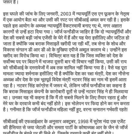
जरूर है।
इस घपले की जांच के लिए जनवरी, 2003 में न्यायमूर्ति एस एन फूकन के नेतृत्व
में एक आयोग बैठा था और उसी की रपट पर सीबीआई अमल कर रही है। इसके
पहले इस आयोग के अध्यक्ष न्यायमूर्ति वेंकटस्वामी बनाए गए थे, मगर अज्ञात
कारणों से उन्हें हटा दिया गया। जॉर्ज फर्नांडीज जाहिर है कि दो न्यायमूर्तियों और
देश की सबसे बड़ी जांच एजेंसी के घेरे में हैं और यह घेरा इसीलिए और जटिल हो
जाता है क्योंकि जब बराक मिसाइलें खरीदी जा रही थीं, तब सेना के शोध और
विकास संगठन डी आर डी ओ के मुखिया एपीजे अब्दुल कलाम थे। उन्होंने इस
खरीद का विरोध किया था। विचित्र बात यह है कि जिस व्यक्ति को देश के
सर्वोच्च पद पर बिठाने में भाजपा दूसरी बार भी विचार नहीं किया, उसी की राय
को सीबीआई के दस्तावेजों में अब तक शामिल नहीं किया गया है। वैसे यह पूरा
मामला ज्यादा शर्मनाक इसीलिए भी है क्योंकि देश का रक्षा मंत्री, देश का नौसेना
अध्यक्ष और देश के एक भूतपूर्व विदेश मंत्री नटवर सिंह का नाम भी इसमें आता
रहा है। नटवर सिंह कांग्रेस में जरूर थे, लेकिन जॉर्ज फर्नांडीज का कहना है
कि बराक मिसाइल कंपनी के कारोबारी दूतों से उन्हें नटवर सिंह ने ही मिलवाया
था। उनका यह भी कहना है कि मैं तो सबसे मिलने के लिए तैयार रहता हूं और
मेरे घर के दरवाजे कभी बंद नहीं होते। इस भोलेपन पर फिदा होने का मन करता
है। गनीमत है कि जॉर्ज फर्नांडीज महिला नहीं हुए, वरना सनातन गर्भवती रहते!
सीबीआई की एफआईआर के अनुसार अक्टूबर, 1998 में सुरेश नंदा एक एजेंट
की हैसियत से जया जेटली और समता पार्टी के कोषाध्यक्ष आर के जैन से जॉर्ज
फर्नांडीज के बंगले पर ही मिले थे, जिसके दरवाजे कभी बंद नहीं होते।