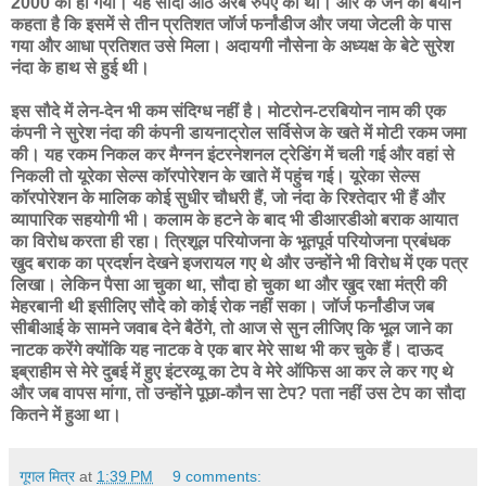
2000 को हो गया। यह सौदा आठ अरब रुपए का था। आर के जैन का बयान
कहता है कि इसमें से तीन प्रतिशत जॉर्ज फर्नांडीज और जया जेटली के पास
गया और आधा प्रतिशत उसे मिला। अदायगी नौसेना के अध्यक्ष के बेटे सुरेश
नंदा के हाथ से हुई थी।
इस सौदे में लेन-देन भी कम संदिग्ध नहीं है। मोटरोन-टरबियोन नाम की एक
कंपनी ने सुरेश नंदा की कंपनी डायनाट्रोल सर्विसेज के खते में मोटी रकम जमा
की। यह रकम निकल कर मैग्नन इंटरनेशनल ट्रेडिंग में चली गई और वहां से
निकली तो यूरेका सेल्स कॉरपोरेशन के खाते में पहुंच गई। यूरेका सेल्स
कॉरपोरेशन के मालिक कोई सुधीर चौधरी हैं, जो नंदा के रिश्तेदार भी हैं और
व्यापारिक सहयोगी भी। कलाम के हटने के बाद भी डीआरडीओ बराक आयात
का विरोध करता ही रहा। त्रिशूल परियोजना के भूतपूर्व परियोजना प्रबंधक
खुद बराक का प्रदर्शन देखने इजरायल गए थे और उन्होंने भी विरोध में एक पत्र
लिखा। लेकिन पैसा आ चुका था, सौदा हो चुका था और खुद रक्षा मंत्री की
मेहरबानी थी इसीलिए सौदे को कोई रोक नहीं सका। जॉर्ज फर्नांडीज जब
सीबीआई के सामने जवाब देने बैठेंगे, तो आज से सुन लीजिए कि भूल जाने का
नाटक करेंगे क्योंकि यह नाटक वे एक बार मेरे साथ भी कर चुके हैं। दाऊद
इब्राहीम से मेरे दुबई में हुए इंटरव्यू का टेप वे मेरे ऑफिस आ कर ले कर गए थे
और जब वापस मांगा, तो उन्होंने पूछा-कौन सा टेप? पता नहीं उस टेप का सौदा
कितने में हुआ था।
गूगल मित्र
at
1:39 PM
9 comments: